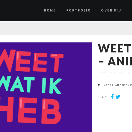
HOME
PORTFOLIO
OVER MIJ
WEET 
– AN
VOICE OVE
NEDERLANDSE CYST
SHARE: