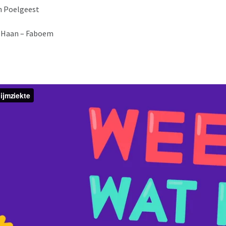
n Poelgeest
e Haan – Faboem